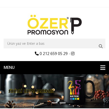
0 212 659 05 29
-
MENU
Özer Promosyon